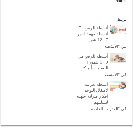
mother
مرتبط
أنشطة للرضع | 7
أنشطة مهمة لعمر
7 : 12 شهر
في "‎الأنشطة"
أنشطة للرضع من
0 : 6 شهور |
اللعب يبدأ مبكرًا
في "‎الأنشطة"
أنشطة تدريبية
لأطفال التوحد..
أفكار منزلية سهلة
لتسليتهم
في "القدرات الخاصة"