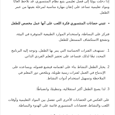
إذا دخلت يومًا إلى فصل تعليمي يتبع نظام المنتسوري، قد تلاحظ ألعابّا
ومواد تعليمية تساعد على إتقان مهارة مناسبة لمرحلة بعينها من عمر
الطفل.
تتبني حضانات المنتسوري فكرة اللعب على أنها عمل مخصص للطفل
فتركز على البساطة، واستخدام الموارد الطبيعية المتوفرة في البيئة،
وتشجع الاستكشاف المستقل للطفل.
تستهدف الفترات الحساسة التي يمر بها الطفل، وتوجه إليه البرنامج
المحدد تبعًا لذلك، فتساعد على تحفيز التعلم الفردي الذاتي.
يختار الطفل النشاط بناء على اهتمامه فيشبع فضوله، ويساعده على
الإندماج في العمل لفترات زمنية طويلة، ويتلخص دور المعلم في
الملاحظة وتسهيل استخدام أدوات النشاط.
لذا يصبح الطفل أكثر استقلالية، وتنظيمًا، وانضباطًا.
على العكس في الحضانات الأخرى التي تفصل بين المواد التعليمية وأوقات
اللعب والنشاط، فحضانات المنتسوري قائمة على الهدوء والبساطة.