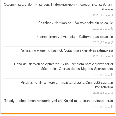
Оферти за футболни залози: Информативен и полезен гид за бетинг
бонуси
يونيو 15, 2026
Cashback Nettikasino – Voittoja takaisin pelaajille
يونيو 15, 2026
Kasinot ilman vahvistusta – Kattava opas pelaajille
يونيو 15, 2026
Parhaat no wagering kasinot: Voita ilman kierrätysvaatimuksia!
يونيو 15, 2026
Bono de Bienvenida Apuestas: Guía Completa para Aprovechar al
Máximo las Ofertas de los Mejores Sportsbooks
يونيو 15, 2026
Pikakasinot ilman veroja: Ilmaista rahaa ja jännitystä suoraan
kotisohvalle
يونيو 15, 2026
Trustly kasinot ilman rekisteröitymistä: Kaikki mitä sinun tarvitsee tietää
يونيو 15, 2026