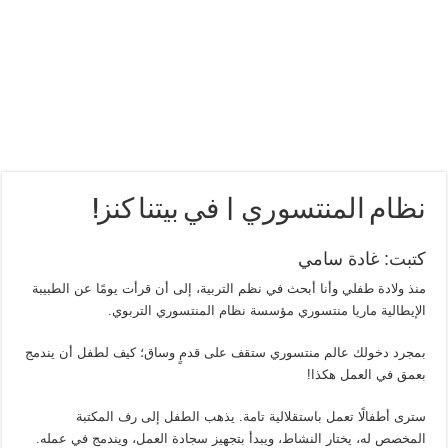
نظام المنتسوري | في بيتنا كنز!
كتبت: غادة سامي
منذ ولادة طفلي وأنا أبحث في نظم التربية، إلى أن قرأت يومًا عن الطبيبة
الإيطالية ماريا منتسوري مؤسسة نظام المنتسوري التربوي.
بمجرد دخولك عالم منتسوري ستقف على قدمٍ وساق؛ كيف لطفل أن يندمج
بعمق في العمل هكذا!
سترى أطفالًا تعمل باستقلالية تامة. يذهب الطفل إلى رف المكتبة
المخصص له، يختار النشاط، ويبدأ بتجهيز سجادة العمل، ويندمج في عمله.