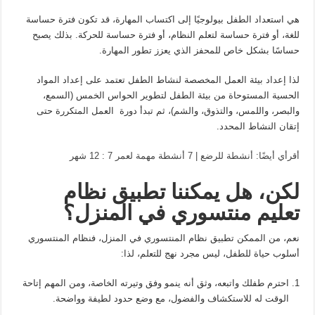
هي استعداد الطفل بيولوجيًا إلى اكتساب المهارة، قد تكون فترة حساسة
للغة، أو فترة حساسة لتعلم النظام، أو فترة حساسة للحركة. بذلك يصبح
حساسًا بشكل خاص للمحفز الذي يعزز تطور المهارة.
لذا إعداد بيئة العمل المخصصة لنشاط الطفل تعتمد على إعداد المواد
الحسية المستوحاة من بيئة الطفل لتطوير الحواس الخمس (السمع،
والبصر، واللمس، والتذوق، والشم)، ثم تبدأ دورة العمل المتكررة حتى
إتقان النشاط المحدد.
أقرأي أيضًا: أنشطة للرضع | 7 أنشطة مهمة لعمر 7 : 12 شهر
لكن، هل يمكننا تطبيق نظام
تعليم منتسوري في المنزل؟
نعم، من الممكن تطبیق نظام المنتسوري في المنزل، فنظام المنتسوري
أسلوب حياة للطفل، ليس مجرد نهج للتعلم، لذا:
احترم طفلك واتبعه، وثق أنه ينمو وفق وتيرته الخاصة، ومن المهم إتاحة
الوقت له للاستكشاف والفضول، مع وضع حدود لطيفة وواضحة.