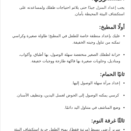
يجب
إعداد المنزل
جيدًا حتى يلائم احتياجات طفلك ولمساعدته على
استكشاف البيئة المحيطة بأمان.
أولًا المطبخ:
عليك بإعداد منطقة خاصة للطفل في المطبخ؛ طاولة صغيرة وكراسي
تمكنه من تناول وجبته الخفيفة.
خزانة لطفلك الصغير منخفضة سهلة الوصول، بها أطباق، وأكواب،
ومناديل، وحاويات صغيرة بها فاكهة طازجة ووجبات خفيفة.
ثانيًا الحمام:
إعداد مرآة سهلة الوصول إليها.
كرسي يمكنه الوصول إلى الحوض لغسل اليدين، وتنظيف الأسنان.
وضع المناشف في متناول اليد دائمًا.
ثالثًا غرفة النوم:
سرير أرضي بسيط (مرتبة فقط)، يمنح الطفل حرية استكشاف البيئة