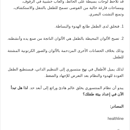
قد تلاحظ لوحات بسيطة على الحائط، وألعاب خشبية في الرفوف،
ومساحات فارغة خالية من الفوضى تسمح للطفل بالتنقل والاستكشاف،
وتمنع التشتت البصري.
فتخلق لدى الطفل طابع الهدوء والبساطة.
تصبح الألوان المحيطة بالطفل هي الألوان الناتجة من صنع يده وأنشطته.
وذلك بخلاف الحضانات الأخرى المزدحمة بالألوان والصور الكرتونية المشتتة
للطفل.
لذلك يميل الأطفال في نهج منتسوري إلى التنظيم الذاتي، فيستطيع الطفل
العودة للهدوء والنظام بعد التعرض للإجهاد والضغط.
يبدو أن نظام المنتسوري يخلق عالم هادئ ورائع إلى أبعد حد.
لذا هل تبدأ
الآن في إعداد بيئة طفلك؟
المصادر:
healthline