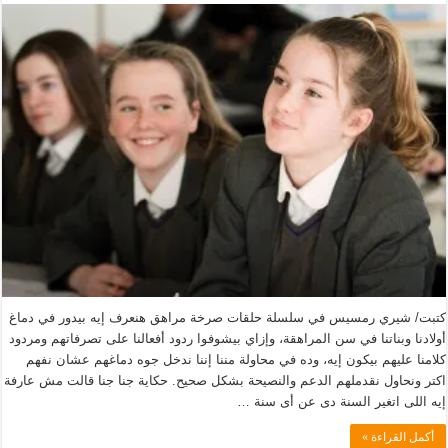
كتبت/ شيري رمسيس في سلسلة حلقات صرخة مراهق هنعرف إيه بيدور في دماغ
أولادنا وبناتنا في سن المراهقة، وإزاي بيشوفوا ردود أفعالنا على تصرفاتهم ومردود
كلامنا عليهم بيكون إيه، وده في محاولة مننا إننا ندخل جوه دماغهم عشان نفهم
اكتر ونحاول نقدملهم الدعم والنصيحة بشكل صحيح. حكاية جنا جنا قالت مش عارفة
إيه اللى اتغير السنة دى عن أى سنة …
أكمل القراءة »