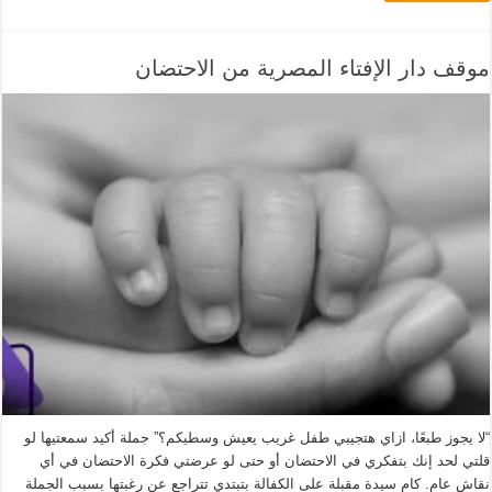
موقف دار الإفتاء المصرية من الاحتضان
“لا يجوز طبعًا، ازاي هتجيبي طفل غريب يعيش وسطيكم؟” جملة أكيد سمعتيها لو
قلتي لحد إنك بتفكري في الاحتضان أو حتى لو عرضتي فكرة الاحتضان في أي
نقاش عام. كام سيدة مقبلة على الكفالة بتبتدي تتراجع عن رغبتها بسبب الجملة