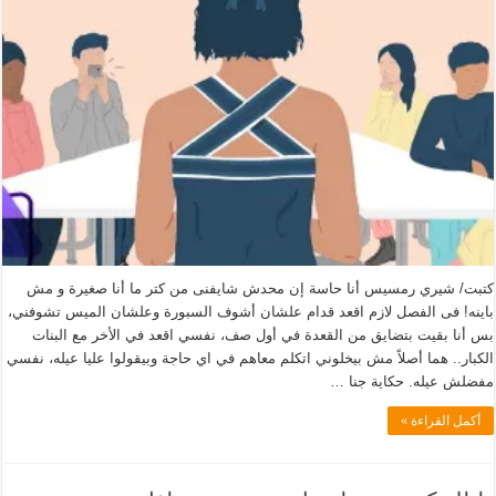
كتبت/ شيري رمسيس أنا حاسة إن محدش شايفنى من كتر ما أنا صغيرة و مش
باينه! فى الفصل لازم اقعد قدام علشان أشوف السبورة وعلشان الميس تشوفني،
بس أنا بقيت بتضايق من القعدة في أول صف، نفسي اقعد في الأخر مع البنات
الكبار.. هما أصلاً مش بيخلوني اتكلم معاهم في اي حاجة وبيقولوا عليا عيله، نفسي
مفضلش عيله. حكاية جنا …
أكمل القراءة »