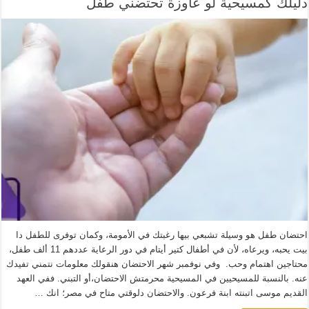
دليلك كمسيحية لو عاوزة تحتضني طفل
احتضان طفل هو وسيلة تشبعي بيها رغبتك في الأمومة، وكمان توفرى للطفل دا
بيت يحبه، ويرعاه، لأن في أطفال كتير أيتام في دور الرعاية عددهم 11 ألف طفل،
محتاجين اهتمام وحب. وفي نوفمبر شهر الاحتضان هنقولك معلومات نتمني تفيدك
عنه. بالنسبة للمسيحيين في المسيحية محرمتش الاحتضان،أو التبني. ففي العهد
القديم موسى اتبنته ابنة فرعون. والاحتضان دلوقتي متاح في مصر؛ انك …