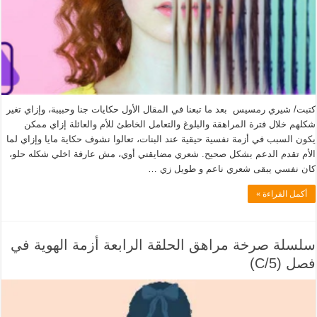
كتبت/ شيري رمسيس بعد ما تبعنا في المقال الأول حكايات جنا وحبيبة، وإزاي تغير
شكلهم خلال فترة المراهقة والبلوغ والتعامل الخاطئ للأم والعائلة إزاي ممكن
يكون السبب في أزمة نفسية حيقية عند البنات، تعالوا نشوف حكاية مايا وإزاي لما
الأم تقدم الدعم بشكل صحيح. شعري مضايقني أوي، مش عارفة اخلي شكله حلو،
كان نفسي يبقى شعري ناعم و طويل زي …
أكمل القراءة »
سلسلة صرخة مراهق الحلقة الرابعة أزمة الهوية في
فصل (5/C)