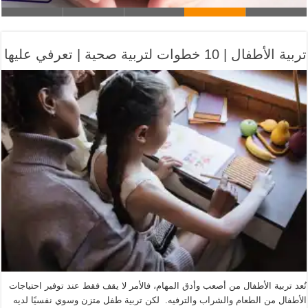
تربية الأطفال | 10 خطوات لتربية صحية | تعرفي عليها
تُعد تربية الأطفال من أصعب وأدق المهام، فالأمر لا يقف فقط عند توفير احتياجات
الأطفال من الطعام والشراب والترفيه. لكن تربية طفل متزن وسوي نفسيًا لديه