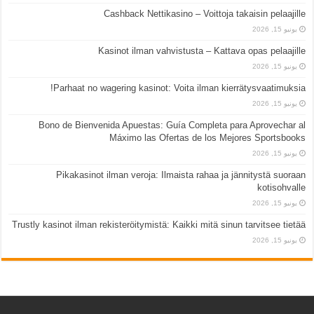
Cashback Nettikasino – Voittoja takaisin pelaajille
يونيو 15, 2026
Kasinot ilman vahvistusta – Kattava opas pelaajille
يونيو 15, 2026
Parhaat no wagering kasinot: Voita ilman kierrätysvaatimuksia!
يونيو 15, 2026
Bono de Bienvenida Apuestas: Guía Completa para Aprovechar al
Máximo las Ofertas de los Mejores Sportsbooks
يونيو 15, 2026
Pikakasinot ilman veroja: Ilmaista rahaa ja jännitystä suoraan
kotisohvalle
يونيو 15, 2026
Trustly kasinot ilman rekisteröitymistä: Kaikki mitä sinun tarvitsee tietää
يونيو 15, 2026