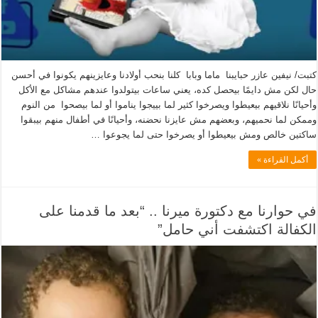
كتبت/ نيفين عازر حبايبنا ماما وبابا كلنا بنحب أولادنا وعايزينهم يكونوا في أحسن
حال لكن مش دايمًا بيحصل كده، يعني ساعات بيتولدوا عندهم مشاكل مع الأكل
وأحيانًا نلاقيهم بيعيطوا ويصرخوا كثير لما بييجوا يناموا أو لما بيصحوا من النوم
وممكن لما نحميهم، وبعضهم مش عايزنا نحضنه، وأحيانًا في أطفال منهم بيبقوا
ساكتين خالص ومش بيعيطوا أو يصرخوا حتى لما يجوعوا …
أكمل القراءة »
في حوارنا مع دكتورة ميرنا .. “بعد ما قدمنا على
الكفالة اكتشفت أني حامل”