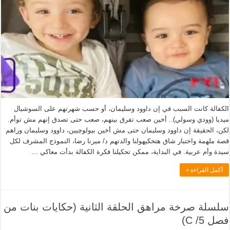
الكفالة كانت السبب في إن داوود وسليمان، أو حسب شهرتهم على السوشيال
ميديا (وودي وسولي).. أخين صعب تفرق بينهم، صعب حتى تصدق إنهم مش توأم.
لكن، الحقيقة إن داوود وسليمان حتى مش أخين بيولوچيين، داوود وسليمان وراهم
قصة ملهمة واختبار شاق هتحكيهولنا والدتهم د/ ميرنا رضا، النموذج المشرف لكل
سيدة وأم عربية. في البداية، ممكن تحكيلنا فكرة الكفالة بدأت معاكي …
أكمل القراءة »
سلسلة صرخة مراهق الحلقة الثانية (حكايات بنات من
فصل C /5)