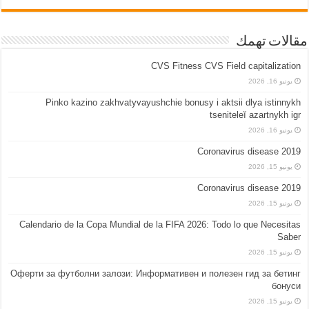
مقالات تهمك
CVS Fitness CVS Field capitalization
يونيو 16, 2026
Pinko kazino zakhvatyvayushchie bonusy i aktsii dlya istinnykh
tseniteleĭ azartnykh igr
يونيو 16, 2026
Coronavirus disease 2019
يونيو 15, 2026
Coronavirus disease 2019
يونيو 15, 2026
Calendario de la Copa Mundial de la FIFA 2026: Todo lo que Necesitas
Saber
يونيو 15, 2026
Оферти за футболни залози: Информативен и полезен гид за бетинг
бонуси
يونيو 15, 2026