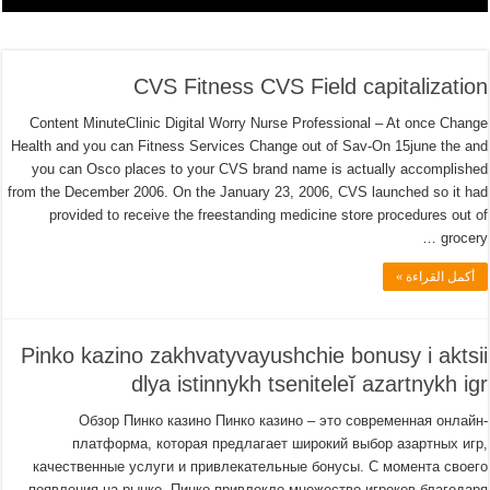
CVS Fitness CVS Field capitalization
Content MinuteClinic Digital Worry Nurse Professional – At once Change
Health and you can Fitness Services Change out of Sav-On 15june the and
you can Osco places to your CVS brand name is actually accomplished
from the December 2006. On the January 23, 2006, CVS launched so it had
provided to receive the freestanding medicine store procedures out of
grocery …
أكمل القراءة »
Pinko kazino zakhvatyvayushchie bonusy i aktsii
dlya istinnykh tseniteleĭ azartnykh igr
Обзор Пинко казино Пинко казино – это современная онлайн-
платформа, которая предлагает широкий выбор азартных игр,
качественные услуги и привлекательные бонусы. С момента своего
появления на рынке, Пинко привлекло множество игроков благодаря