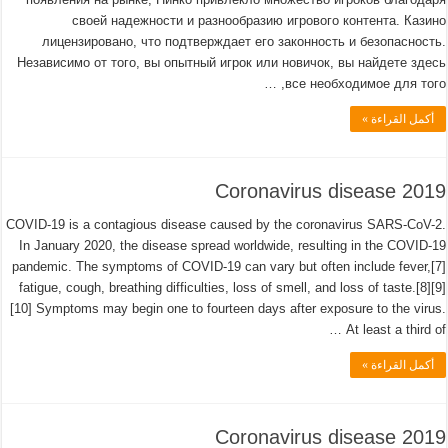
своей надежности и разнообразию игрового контента. Казино
лицензировано, что подтверждает его законность и безопасность.
Независимо от того, вы опытный игрок или новичок, вы найдете здесь
все необходимое для того, …
أكمل القراءة »
Coronavirus disease 2019
COVID-19 is a contagious disease caused by the coronavirus SARS-CoV-2.
In January 2020, the disease spread worldwide, resulting in the COVID-19
pandemic. The symptoms of COVID‑19 can vary but often include fever,[7]
fatigue, cough, breathing difficulties, loss of smell, and loss of taste.[8][9]
[10] Symptoms may begin one to fourteen days after exposure to the virus.
At least a third of …
أكمل القراءة »
Coronavirus disease 2019