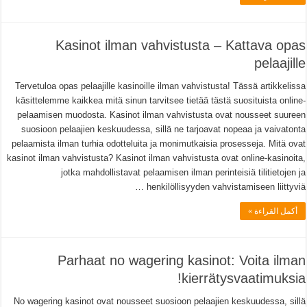
Kasinot ilman vahvistusta – Kattava opas
pelaajille
Tervetuloa opas pelaajille kasinoille ilman vahvistusta! Tässä artikkelissa
käsittelemme kaikkea mitä sinun tarvitsee tietää tästä suosituista online-
pelaamisen muodosta. Kasinot ilman vahvistusta ovat nousseet suureen
suosioon pelaajien keskuudessa, sillä ne tarjoavat nopeaa ja vaivatonta
pelaamista ilman turhia odotteluita ja monimutkaisia prosesseja. Mitä ovat
kasinot ilman vahvistusta? Kasinot ilman vahvistusta ovat online-kasinoita,
jotka mahdollistavat pelaamisen ilman perinteisiä tilitietojen ja
henkilöllisyyden vahvistamiseen liittyviä …
أكمل القراءة »
Parhaat no wagering kasinot: Voita ilman
kierrätysvaatimuksia!
No wagering kasinot ovat nousseet suosioon pelaajien keskuudessa, sillä