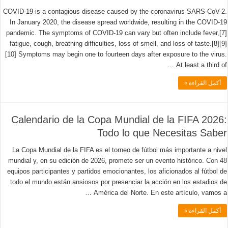
COVID-19 is a contagious disease caused by the coronavirus SARS-CoV-2.
In January 2020, the disease spread worldwide, resulting in the COVID-19
pandemic. The symptoms of COVID‑19 can vary but often include fever,[7]
fatigue, cough, breathing difficulties, loss of smell, and loss of taste.[8][9]
[10] Symptoms may begin one to fourteen days after exposure to the virus.
At least a third of …
أكمل القراءة »
Calendario de la Copa Mundial de la FIFA 2026:
Todo lo que Necesitas Saber
La Copa Mundial de la FIFA es el torneo de fútbol más importante a nivel
mundial y, en su edición de 2026, promete ser un evento histórico. Con 48
equipos participantes y partidos emocionantes, los aficionados al fútbol de
todo el mundo están ansiosos por presenciar la acción en los estadios de
América del Norte. En este artículo, vamos a …
أكمل القراءة »