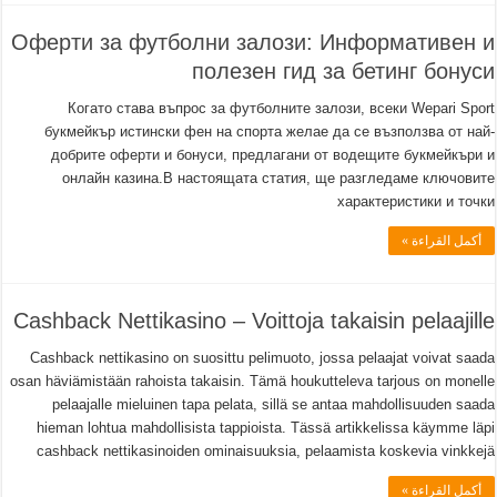
Оферти за футболни залози: Информативен и
полезен гид за бетинг бонуси
Когато става въпрос за футболните залози, всеки Wepari Sport
букмейкър истински фен на спорта желае да се възползва от най-
добрите оферти и бонуси, предлагани от водещите букмейкъри и
онлайн казина.В настоящата статия, ще разгледаме ключовите
характеристики и точки
أكمل القراءة »
Cashback Nettikasino – Voittoja takaisin pelaajille
Cashback nettikasino on suosittu pelimuoto, jossa pelaajat voivat saada
osan häviämistään rahoista takaisin. Tämä houkutteleva tarjous on monelle
pelaajalle mieluinen tapa pelata, sillä se antaa mahdollisuuden saada
hieman lohtua mahdollisista tappioista. Tässä artikkelissa käymme läpi
cashback nettikasinoiden ominaisuuksia, pelaamista koskevia vinkkejä
أكمل القراءة »