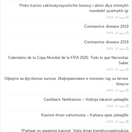
Pinko kazino zakhvatyvayushchie bonusy i aktsii dlya istinnykh
tseniteleĭ azartnykh igr
يونيو 16, 2026
Coronavirus disease 2019
يونيو 15, 2026
Coronavirus disease 2019
يونيو 15, 2026
Calendario de la Copa Mundial de la FIFA 2026: Todo lo que Necesitas
Saber
يونيو 15, 2026
Оферти за футболни залози: Информативен и полезен гид за бетинг
бонуси
يونيو 15, 2026
Cashback Nettikasino – Voittoja takaisin pelaajille
يونيو 15, 2026
Kasinot ilman vahvistusta – Kattava opas pelaajille
يونيو 15, 2026
Parhaat no wagering kasinot: Voita ilman kierrätysvaatimuksia!