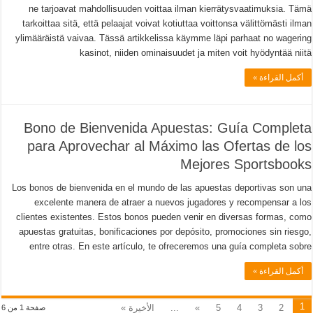
ne tarjoavat mahdollisuuden voittaa ilman kierrätysvaatimuksia. Tämä
tarkoittaa sitä, että pelaajat voivat kotiuttaa voittonsa välittömästi ilman
ylimääräistä vaivaa. Tässä artikkelissa käymme läpi parhaat no wagering
kasinot, niiden ominaisuudet ja miten voit hyödyntää niitä
أكمل القراءة »
Bono de Bienvenida Apuestas: Guía Completa
para Aprovechar al Máximo las Ofertas de los
Mejores Sportsbooks
Los bonos de bienvenida en el mundo de las apuestas deportivas son una
excelente manera de atraer a nuevos jugadores y recompensar a los
clientes existentes. Estos bonos pueden venir en diversas formas, como
apuestas gratuitas, bonificaciones por depósito, promociones sin riesgo,
entre otras. En este artículo, te ofreceremos una guía completa sobre
أكمل القراءة »
1
2
3
4
5
»
...
الأخيرة »
صفحة 1 من 6